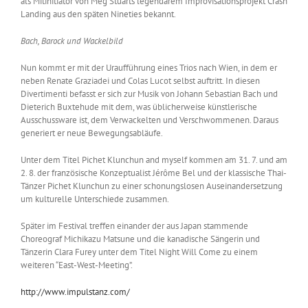
als Mitinitiator von Meg Stuarts legendärem Improvisationsprojekt Crash
Landing aus den späten Nineties bekannt.
Bach, Barock und Wackelbild
Nun kommt er mit der Uraufführung eines Trios nach Wien, in dem er
neben Renate Graziadei und Colas Lucot selbst auftritt. In diesen
Divertimenti befasst er sich zur Musik von Johann Sebastian Bach und
Dieterich Buxtehude mit dem, was üblicherweise künstlerische
Ausschussware ist, dem Verwackelten und Verschwommenen. Daraus
generiert er neue Bewegungsabläufe.
Unter dem Titel Pichet Klunchun and myself kommen am 31. 7. und am
2. 8. der französische Konzeptualist Jérôme Bel und der klassische Thai-
Tänzer Pichet Klunchun zu einer schonungslosen Auseinandersetzung
um kulturelle Unterschiede zusammen.
Später im Festival treffen einander der aus Japan stammende
Choreograf Michikazu Matsune und die kanadische Sängerin und
Tänzerin Clara Furey unter dem Titel Night Will Come zu einem
weiteren “East-West-Meeting”.
http://www.impulstanz.com/