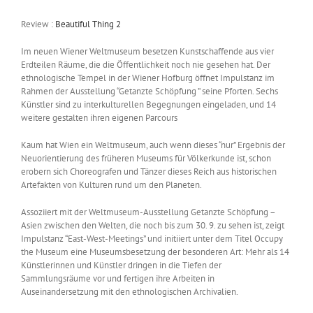
Review :
Beautiful Thing 2
Im neuen Wiener Weltmuseum besetzen Kunstschaffende aus vier
Erdteilen Räume, die die Öffentlichkeit noch nie gesehen hat. Der
ethnologische Tempel in der Wiener Hofburg öffnet Impulstanz im
Rahmen der Ausstellung “Getanzte Schöpfung ” seine Pforten. Sechs
Künstler sind zu interkulturellen Begegnungen eingeladen, und 14
weitere gestalten ihren eigenen Parcours
Kaum hat Wien ein Weltmuseum, auch wenn dieses “nur” Ergebnis der
Neuorientierung des früheren Museums für Völkerkunde ist, schon
erobern sich Choreografen und Tänzer dieses Reich aus historischen
Artefakten von Kulturen rund um den Planeten.
Assoziiert mit der Weltmuseum-Ausstellung Getanzte Schöpfung –
Asien zwischen den Welten, die noch bis zum 30. 9. zu sehen ist, zeigt
Impulstanz “East-West-Meetings” und initiiert unter dem Titel Occupy
the Museum eine Museumsbesetzung der besonderen Art: Mehr als 14
Künstlerinnen und Künstler dringen in die Tiefen der
Sammlungsräume vor und fertigen ihre Arbeiten in
Auseinandersetzung mit den ethnologischen Archivalien.