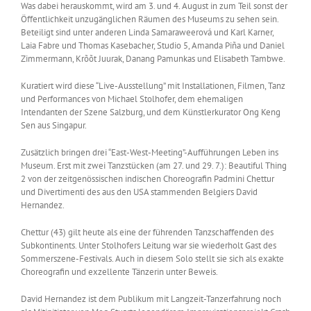
Was dabei herauskommt, wird am 3. und 4. August in zum Teil sonst der
Öffentlichkeit unzugänglichen Räumen des Museums zu sehen sein.
Beteiligt sind unter anderen Linda Samaraweerová und Karl Karner,
Laia Fabre und Thomas Kasebacher, Studio 5, Amanda Piña und Daniel
Zimmermann, Krõõt Juurak, Danang Pamunkas und Elisabeth Tambwe.
Kuratiert wird diese “Live-Ausstellung” mit Installationen, Filmen, Tanz
und Performances von Michael Stolhofer, dem ehemaligen
Intendanten der Szene Salzburg, und dem Künstlerkurator Ong Keng
Sen aus Singapur.
Zusätzlich bringen drei “East-West-Meeting”-Aufführungen Leben ins
Museum. Erst mit zwei Tanzstücken (am 27. und 29. 7.): Beautiful Thing
2 von der zeitgenössischen indischen Choreografin Padmini Chettur
und Divertimenti des aus den USA stammenden Belgiers David
Hernandez.
Chettur (43) gilt heute als eine der führenden Tanzschaffenden des
Subkontinents. Unter Stolhofers Leitung war sie wiederholt Gast des
Sommerszene-Festivals. Auch in diesem Solo stellt sie sich als exakte
Choreografin und exzellente Tänzerin unter Beweis.
David Hernandez ist dem Publikum mit Langzeit-Tanzerfahrung noch