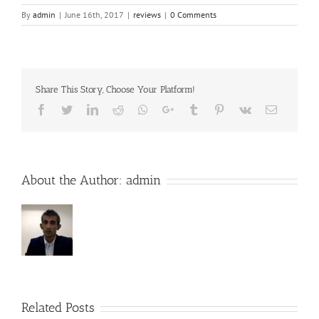
By
admin
|
June 16th, 2017
|
reviews
|
0 Comments
Share This Story, Choose Your Platform!
Facebook
Twitter
LinkedIn
Reddit
Whatsapp
Google+
Tumblr
Pinterest
Vk
Email
About the Author:
admin
Related Posts